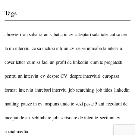
Tags
abrevieri
an sabatic
an sabatic in cv
asteptari salariale
cat sa cer
la un interviu
ce sa incluzi intr-un cv
ce se intreaba la interviu
cover letter
cum sa faci un profil de linkedin
cum te pregatesti
pentru un interviu
cv
despre CV
despre interviuri
europass
format
interviu
intrebari interviu
job searching
job titles
linkedin
mailing
pauze in cv
raspuns unde te vezi peste 5 ani
rezolutii de
inceput de an
schimbare job
scrisoare de intentie
sectiuni cv
social media