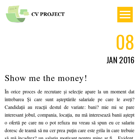
08
JAN 2016
Show me the money!
În orice proces de recrutare și selecție apare la un moment dat
întrebarea Și care sunt așteptările salariale pe care le aveți?
Candidații au reacții destul de variate: bani? mie mi se pare
interesant jobul, compania, locația, nu mă interesează banii aștept
o ofertă pe care nu o pot refuza nu vreau să spun eu ce salariu
doresc de teamă să nu cer prea puțin care este grila în care trebuie
să mă încadrez? un salariu motivant pentru mine ar fi... Evident,