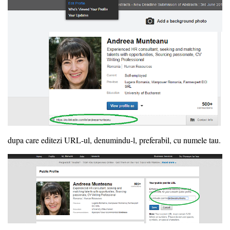
dupa care editezi URL-ul, denumindu-l, preferabil, cu numele tau.