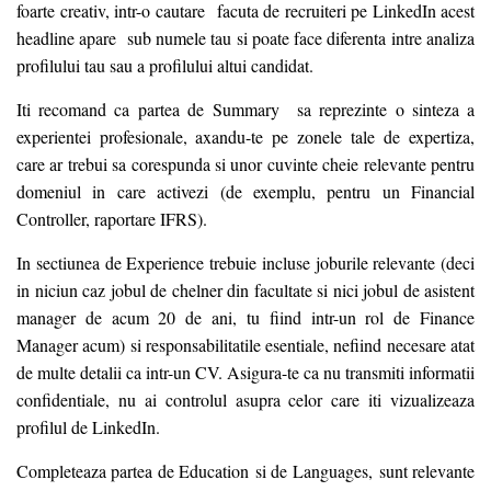
foarte creativ, intr-o cautare facuta de recruiteri pe LinkedIn acest
headline apare sub numele tau si poate face diferenta intre analiza
profilului tau sau a profilului altui candidat.
Iti recomand ca partea de Summary sa reprezinte o sinteza a
experientei profesionale, axandu-te pe zonele tale de expertiza,
care ar trebui sa corespunda si unor cuvinte cheie relevante pentru
domeniul in care activezi (de exemplu, pentru un Financial
Controller, raportare IFRS).
In sectiunea de Experience trebuie incluse joburile relevante (deci
in niciun caz jobul de chelner din facultate si nici jobul de asistent
manager de acum 20 de ani, tu fiind intr-un rol de Finance
Manager acum) si responsabilitatile esentiale, nefiind necesare atat
de multe detalii ca intr-un CV. Asigura-te ca nu transmiti informatii
confidentiale, nu ai controlul asupra celor care iti vizualizeaza
profilul de LinkedIn.
Completeaza partea de Education si de Languages, sunt relevante